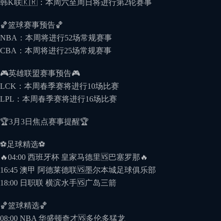
韩K联🇰🇷：本周六至周日将进行第2轮赛事
🏀篮球赛事预告🏀
NBA：本周将进行52场常规赛事
CBA：本周将进行25场常规赛事
🎮英雄联盟赛事预告🎮
LCK：本周春季赛将进行10场比赛
LPL：本周春季赛将进行16场比赛
🏆3月3日焦点赛事提醒🏆
⚽️足球精选⚽️
🔥04:00 西班牙杯 皇家⻢德⾥🆚巴塞罗那🔥
16:45 澳甲 阿德莱德联🆚墨尔本城足球俱乐部
18:00 ⽇职联 横滨⽔⼿🆚⼴岛三箭
🏀篮球精选🏀
08:00 NBA 华盛顿奇才🆚多伦多猛⻰