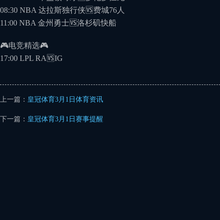
08:30 NBA 达拉斯独⾏侠🆚费城76⼈
11:00 NBA ⾦州勇⼠🆚洛杉矶快船
🎮电竞精选🎮
17:00 LPL RA🆚IG
上一篇：
皇冠体育3月1日体育资讯
下一篇：
皇冠体育3月1日赛事提醒