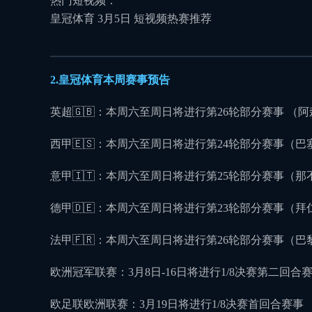
热门短视频：
皇冠体育 3月5日 短视频热赛推荐
2.皇冠体育本周赛事预告
英超🇬🇧：本周六至周日将进行第26轮部分赛事 （
西甲🇪🇸：本周六至周日将进行第24轮部分赛事（
意甲🇮🇹：本周六至周日将进行第25轮部分赛事（
德甲🇩🇪：本周六至周日将进行第23轮部分赛事（
法甲🇫🇷：本周六至周日将进行第26轮部分赛事（
欧洲冠军联赛：3月8日-16日将进行1/8决赛第二回合
欧足联欧洲联赛：3月19日将进行1/8决赛首回合赛事