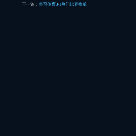
下一篇：
皇冠体育3/1热门比赛推单