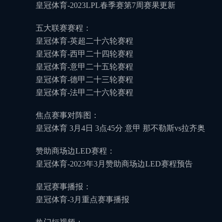
皇冠体育-2023LPL春季赛第7周赛果更新
五大联赛赛程：
皇冠体育-英超二十六轮赛程
皇冠体育-西甲二十四轮赛程
皇冠体育-意甲二十五轮赛程
皇冠体育-德甲二十三轮赛程
皇冠体育-法甲二十六轮赛程
焦点赛事对阵图：
皇冠体育 3月4日 3点45分 意甲 那不勒斯vs拉齐奥
赞助商场边LED赛程：
皇冠体育-2023年3月赞助商场边LED赛程预告
皇冠赛事播报：
皇冠体育-3月重点赛事播报