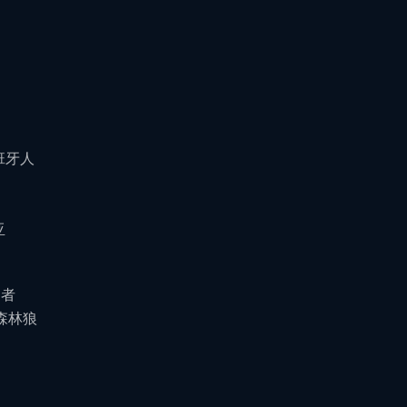
班牙人
亚
拓者
达森林狼