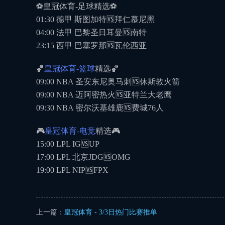
⚽️皇冠体育-足球精选⚽️
01:30 德甲 斯图加特🆚拜仁慕尼黑
04:00 法甲 巴黎圣⽇⽿曼🆚南特
23:15 ⻄甲 巴塞罗那🆚瓦伦⻄亚
🏀
皇冠体育-篮球
精选🏀
09:00 NBA 圣安东尼奥⻢刺🆚休斯敦火箭
09:00 NBA 迈阿密热⽕🆚亚特兰⼤⽼鹰
09:30 NBA 密尔沃基雄⿅🆚费城76⼈
🎮
皇冠体育-电竞
精选🎮
15:00 LPL IG🆚UP
17:00 LPL 北京JDG🆚OMG
19:00 LPL NIP🆚FPX
上一篇：
皇冠体育 - 3/3日热门比赛推单