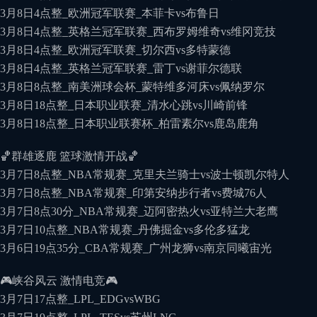
3月8日4点整_欧洲冠军联赛_本菲卡vs布鲁日
3月8日4点整_英格兰冠军联赛_西布罗姆维奇vs维冈竞技
3月8日4点整_欧洲冠军联赛_切尔西vs多特蒙德
3月8日4点整_英格兰冠军联赛_雷丁vs谢菲尔德联
3月8日8点整_南美洲球会杯_蒙特维多河床vs佩纳罗尔
3月8日18点整_日本职业联赛_清水心跳vs川崎前锋
3月8日18点整_日本职业联赛杯_柏雷素尔vs鹿岛鹿角
🏀群雄逐鹿 篮球激情开战🏀
3月7日8点整_NBA常规赛_克里夫兰骑士vs波士顿凯尔特人
3月7日8点整_NBA常规赛_印第安纳步行者vs费城76人
3月7日8点30分_NBA常规赛_迈阿密热火vs亚特兰大老鹰
3月7日10点整_NBA常规赛_丹佛掘金vs多伦多猛龙
3月6日19点35分_CBA常规赛_广州龙狮vs南京同曦宙光
🎮峡谷风云 激情电竞🎮
3月7日17点整_LPL_EDGvsWBG