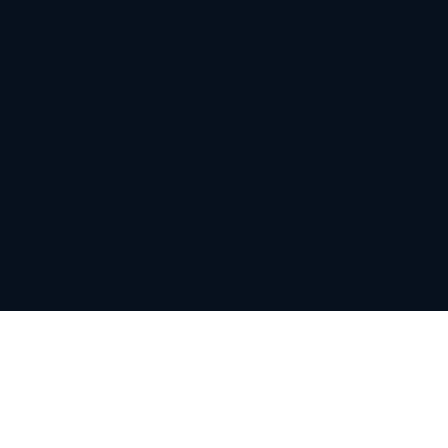
登录器
皇冠全站APP
皇冠体育APP