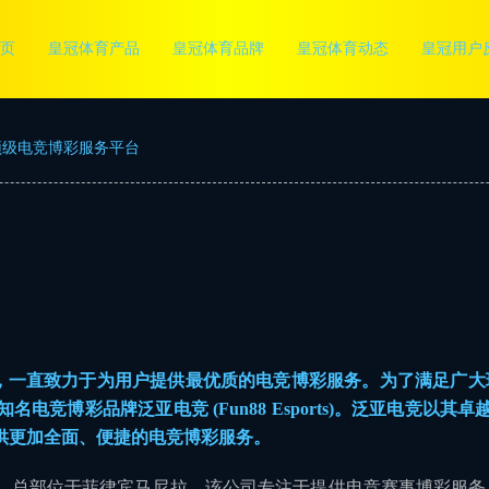
页
皇冠体育产品
皇冠体育品牌
皇冠体育动态
皇冠用户
顶级电竞博彩服务平台
彩平台，一直致力于为用户提供最优质的电竞博彩服务。为了满足广大玩家的需
竞博彩品牌泛亚电竞 (Fun88 Esports)。泛亚电竞
供更加全面、便捷的电竞博彩服务。
年，总部位于菲律宾马尼拉。该公司专注于提供电竞赛事博彩服