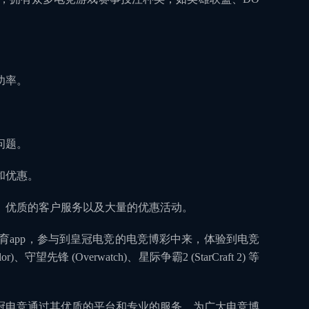
功率。
问题。
和优惠。
、优质的客户服务以及大量的优惠活动。
app，参与到皇冠电竞的电竞博彩中来，体验到电竞
望先锋 (Overwatch)、星际争霸2 (StarCraft 2) 等
冠电竞通过其优质的平台和专业的服务，为广大电竞博