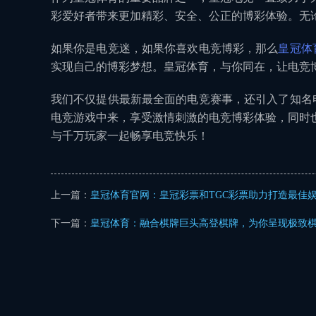
彩爱好者带来更加精彩、安全、公正的博彩体验。无
如果你是电竞迷，如果你喜欢电竞博彩，那么
皇冠体
实现自己的博彩梦想。皇冠体育，与你同在，让电竞
我们不仅提供最新最全面的电竞赛事，还引入了知名
电竞游戏中来，享受激情刺激的电竞博彩体验，同时
与千万玩家一起畅享电竞快乐！
上一篇：
皇冠体育官网：皇冠彩票和TGC彩票助力打造最佳
下一篇：
皇冠体育：融合棋牌巨头高登棋牌，为你呈现极致