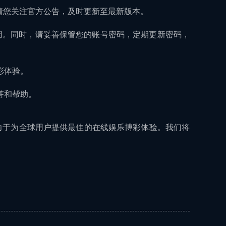
。请您关注官方公告，及时更新至最新版本。
下使用。同时，请妥善保管您的账号密码，定期更新密码，
彩体验。
答和帮助。
力于为全球用户提供最佳的在线娱乐博彩体验。我们将