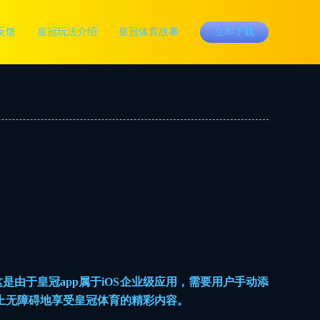
反馈
皇冠玩法介绍
皇冠体育故事
立即下载
是由于皇冠app属于iOS企业级应用，需要用户手动添
上无障碍地享受皇冠体育的精彩内容。