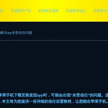
页
皇冠体育产品
皇冠体育品牌
皇冠体育动态
皇冠用户
解决app未受信任问题
手机下载安装皇冠app时，可能会出现“未受信任”的问题。这
，本文将为您提供一份详细的信任设置教程，让您能在苹果手机