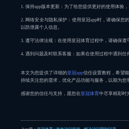
1. 保持app版本更新：为了给您提供更好的使用体
2. 网络安全与隐私保护：使用皇冠app时，请确保
以防泄露个人信息。
3. 遵守法律法规：在使用皇冠体育过程中，请确保
4. 遇到问题及时联系客服：如果在使用过程中遇到
本文为您提供了详细的
皇冠app
信任设置教程，希望
持续关注您的需求，优化产品功能与服务，以期为您
感谢您的信任与支持，愿您在
皇冠体育
中尽享精彩时