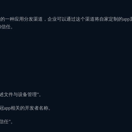
计的一种应用分发渠道，企业可以通过这个渠道将自家定制的ap
加信任。
描述文件与设备管理”。
皇冠app相关的开发者名称。
信任”。