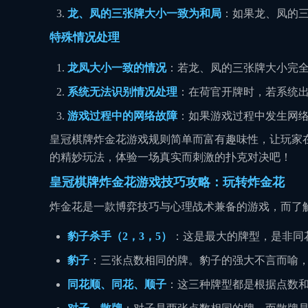
龙、凤的三张牌大小一致为和局
：如果龙、凤的
特殊情况处理
龙凤大小一致的情况
：若龙、凤的三张牌大小完
系统无法识别情况处理
：在荷官开牌时，若系统
游戏过程中的网络故障
：如果游戏过程中发生网
皇冠棋牌炸金花游戏规则简单而富有趣味性，让玩家
的精妙玩法，体验一场真实而刺激的扑克对决吧！
皇冠棋牌炸金花游戏技巧攻略：玩转炸金花
炸金花是一款博弈技巧与心理战术兼备的游戏，而了
豹子杀手（2，3，5）
：这是最大的牌型，是非同
豹子
：三张点数相同的牌。豹子的强大不言而喻
同花顺、同花、顺子
：这三种牌型都是根据点数