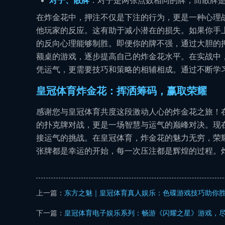
对子、散牌
：对子是两张点数相同的牌，而散牌是无法组
在炸金花中，押注不仅是下注的行为，更是一种心理
他玩家的反应。这有助于减小潜在的损失。如果你手
的反向心理能够制胜。即便你的牌不强，通过大胆的
额桌的游戏，逐步提高自己的炸金花水平。在实战中
凭运气，更需要技巧和策略的相辅相成。通过不断学
皇冠体育炸金花：挥洒筹码，赢取荣耀
感谢您与皇冠体育共度这段激动人心的炸金花之旅！
的扑克牌对战，更是一场智慧与运气的巅峰对决。现
接运气的挑战。在皇冠体育，炸金花的魅力无穷，荣
张牌都是幸运的开始，每一次压注都是辉煌的过程。
上一篇：
东方之魅｜皇冠体育真人娱乐：色碟游戏技巧助你
下一篇：
皇冠体育电子娱乐系列：畅游《闪耀之星》游戏，