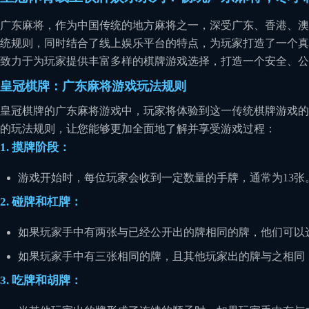
广东麻将，作为中国传统的地方麻将之一，深受广东、香港、澳
统规则，同时结合了线上娱乐平台的特点，为玩家打造了一个真
致力于为玩家提供丰富多样的棋牌游戏选择，打造一个安全、公
皇冠棋牌：广东麻将游戏玩法规则
皇冠棋牌的广东麻将游戏中，玩家将体验到这一传统棋牌游戏的
的玩法规则，让您能够更加全面地了解并享受游戏过程：
1. 摸牌阶段：
游戏开始时，每位玩家会收到一定数量的手牌，通常为13
2. 碰牌和杠牌：
如果玩家手中有两张与已经公开出的牌相同的牌，他们可以
如果玩家手中有三张相同的牌，且其他玩家出的牌与之相同
3. 吃牌和胡牌：