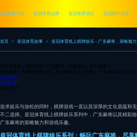
皇冠体育产品
皇冠体育品牌
皇冠体育动态
皇冠用户反馈
首页
>
皇冠体育故事
>
皇冠体育线上棋牌娱乐 - 广东麻将，策略魅
皇冠体育线上棋牌娱乐 - 广东麻将，策略魅力，盈利翻番！
皇冠体育广东麻将游戏介绍、玩法规则及技巧攻略，下载皇冠体育app尽
皇冠体育
皇冠故事
2024-02-10
追求娱乐与放松的同时，棋牌游戏一直以其深厚的文化底蕴和无
不二选择。皇冠体育线上棋牌娱乐系列中，广东麻将以其精彩纷
广东麻将的策略魅力和游戏乐趣。
皇冠体育线上棋牌娱乐系列：畅玩广东麻将，尽享