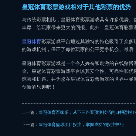
皇冠体育彩票游戏相对于其他彩票的优势
与传统彩票相比，皇冠体育彩票游戏具有许多优势。
丰厚，给玩家带来更大的回报。此外，皇冠体育彩票
皇冠体育
彩票游戏平台通过其独特的特色吸引了众多
的游戏机制，保证了每位玩家的公平竞争机会。最后
皇冠体育彩票游戏是一个令人兴奋和刺激的在线赌博
金。皇冠体育彩票游戏平台以其安全性、可靠性和优
惊喜和机遇。并为您在皇冠体育彩票游戏的世界中畅
创新的乐趣吧！
上一篇：
皇冠体育百家乐：从下三路看预测技巧的5种配注打
下一篇：
皇冠体育篮球项目投注，掌握成功的投注技巧