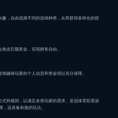
兴趣，自由选择不同的游戏种类，从而获得多样化的投
会抱走巨额奖金，实现财务自由。
游戏确保玩家的个人信息和资金得以充分保障。
方式和规则，以满足各类玩家的需求。皇冠体育彩票游
厚，还具备刺激的玩法。