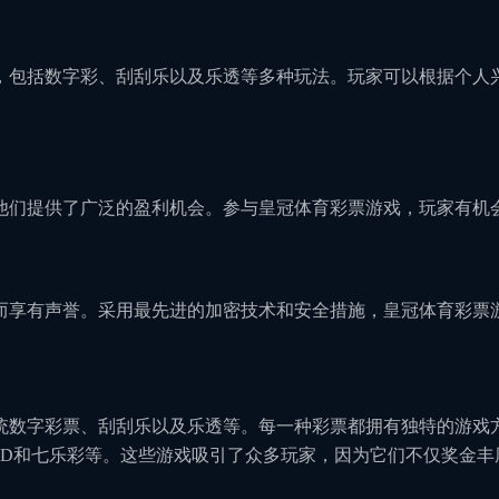
，包括数字彩、刮刮乐以及乐透等多种玩法。玩家可以根据个人
他们提供了广泛的盈利机会。参与皇冠体育彩票游戏，玩家有机
而享有声誉。采用最先进的加密技术和安全措施，皇冠体育彩票
统数字彩票、刮刮乐以及乐透等。每一种彩票都拥有独特的游戏
3D和七乐彩等。这些游戏吸引了众多玩家，因为它们不仅奖金丰