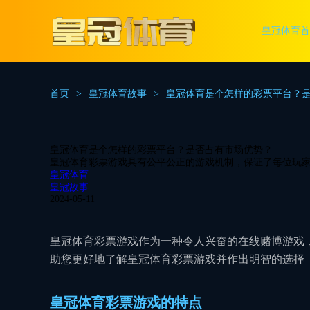
皇冠体育首
首页
>
皇冠体育故事
>
皇冠体育是个怎样的彩票平台？
皇冠体育是个怎样的彩票平台？是否占有市场优势？
皇冠体育彩票游戏具有公平公正的游戏机制，保证了每位玩
皇冠体育
皇冠故事
2024-05-11
皇冠体育彩票游戏作为一种令人兴奋的在线赌博游戏
助您更好地了解皇冠体育彩票游戏并作出明智的选择
皇冠体育彩票游戏的特点