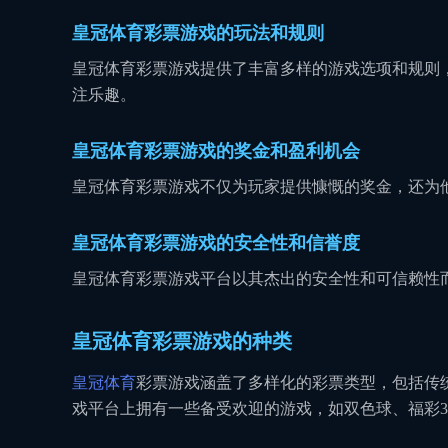
皇冠体育彩票游戏的玩法和规则
皇冠体育彩票游戏提供了丰富多样的游戏选项和规则
注乐趣。
皇冠体育彩票游戏的奖金和盈利机会
皇冠体育彩票游戏不仅为玩家提供慷慨的奖金，还为
皇冠体育彩票游戏的安全性和信誉度
皇冠体育彩票游戏平台以其杰出的安全性和可信赖性
皇冠体育彩票游戏的种类
皇冠体育
彩票游戏涵盖了多样化的彩票类型，包括传
戏平台上拥有一些备受欢迎的游戏，如双色球、福彩