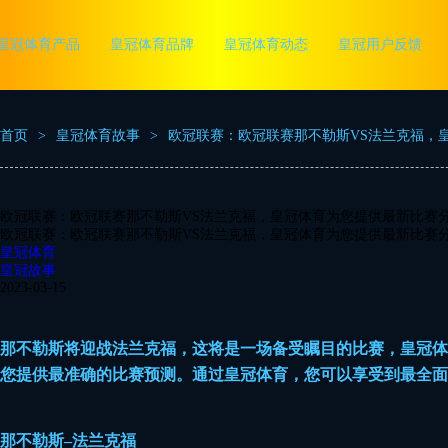
皇冠体育产品
皇冠体育品牌
皇冠体育动态
皇冠用户反馈
首页
>
皇冠体育故事
>
欧冠联赛：欧冠联赛那不勒斯VS法兰克福，
欧冠联赛：欧冠联赛那不勒斯VS法兰克福，皇冠体育为您提供最新比赛
欧冠联赛：欧冠联赛那不勒斯VS法兰克福，皇冠体育为您提供最新比赛
皇冠体育
皇冠故事
2023-03-15
那不勒斯将迎战法兰克福，这将是一场备受瞩目的比赛，皇冠体
您提供最准确的比赛预测。通过皇冠体育，您可以享受到最全面
那不勒斯–法兰克福